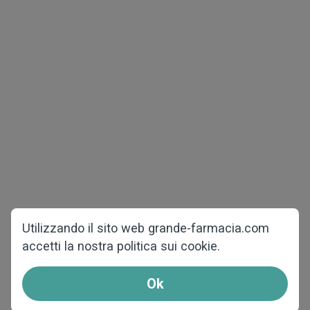
Diritti d'autore © 2026 grande-farmacia.com
Tutti i diritti riservati
Salute maschile
Perdita di peso
COVID-19
Tutto per salute femminile
Pagina iniziale
Contro la caduta dei
Chi siamo
capelli
Domande frequenti
Utilizzando il sito web grande-farmacia.com
accetti la nostra politica sui cookie.
Contattaci
Come ordinare
Ok
Affiliati